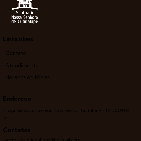
Links úteis
Contato
Atendimento
Horários de Missas
Endereço
Praça Senador Correia, 128 Centro, Curitiba – PR, 80010-
210
Contatos
secretaria.guadalupe@hotmail.com