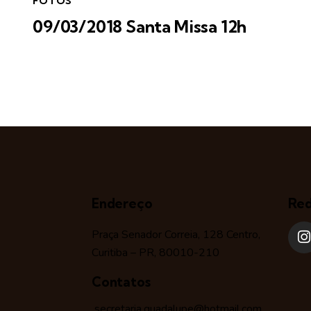
FOTOS
09/03/2018 Santa Missa 12h
Endereço
Red
Praça Senador Correia, 128 Centro,
Curitiba – PR, 80010-210
Contatos
secretaria.guadalupe@hotmail.com