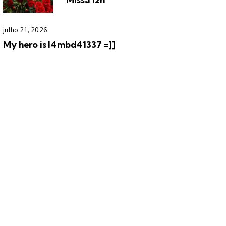
julho 21, 2026
My hero is l4mbd41337 =]]