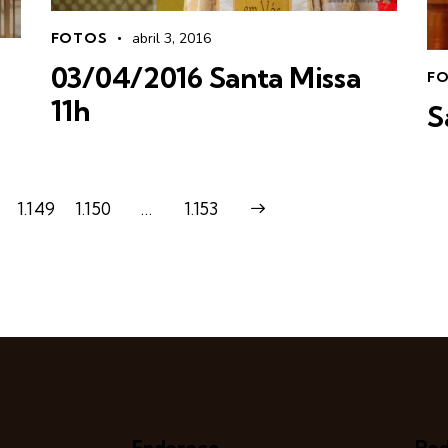
FOTOS
abril 3, 2016
03/04/2016 Santa Missa
F
11h
S
1.149
1.150
…
>
1.153