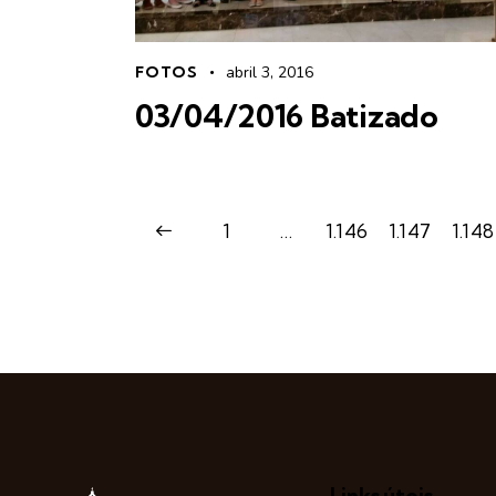
FOTOS
abril 3, 2016
03/04/2016 Batizado
<
1
…
1.146
1.147
1.148