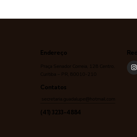
Endereço
Red
Praça Senador Correia, 128 Centro,
Curitiba – PR, 80010-210
Contatos
secretaria.guadalupe@hotmail.com
(41) 3233-4884