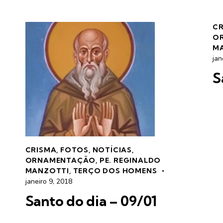
C
O
M
jan
S
CRISMA
,
FOTOS
,
NOTÍCIAS
,
ORNAMENTAÇÃO
,
PE. REGINALDO
MANZOTTI
,
TERÇO DOS HOMENS
janeiro 9, 2018
Santo do dia – 09/01