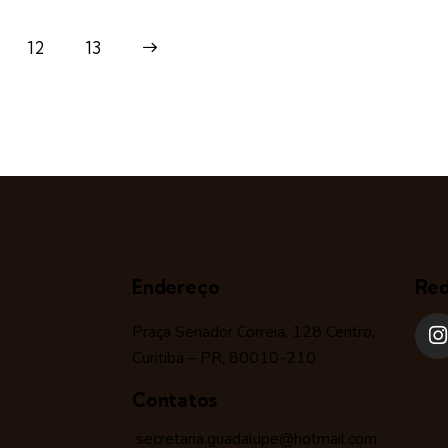
12
>
13
Endereço
Red
Praça Senador Correia, 128 Centro,
Curitiba – PR, 80010-210
Contatos
secretaria.guadalupe@hotmail.com