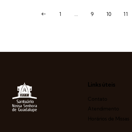
<
1
…
9
10
11
Links úteis
Contato
Atendimento
Horários de Missas