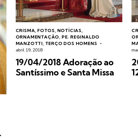
CRISMA
,
FOTOS
,
NOTÍCIAS
,
C
ORNAMENTAÇÃO
,
PE. REGINALDO
O
MANZOTTI
,
TERÇO DOS HOMENS
M
abril 19, 2018
ma
19/04/2018 Adoração ao
2
Santíssimo e Santa Missa
1
4