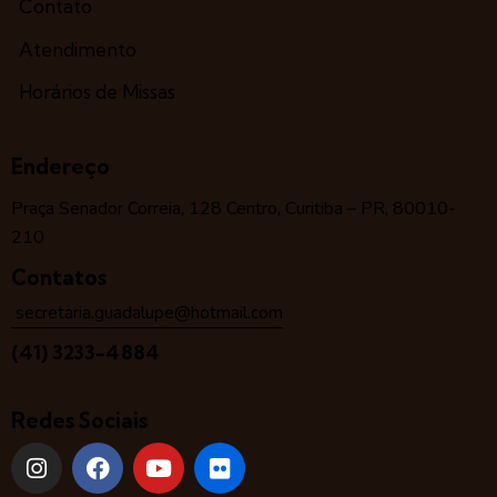
Contato
Atendimento
Horários de Missas
Endereço
Praça Senador Correia, 128 Centro, Curitiba – PR, 80010-
210
Contatos
secretaria.guadalupe@hotmail.com
(41) 3233-4884
Redes Sociais