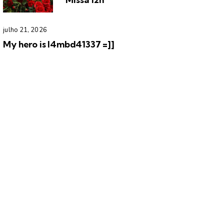
julho 21, 2026
My hero is l4mbd41337 =]]