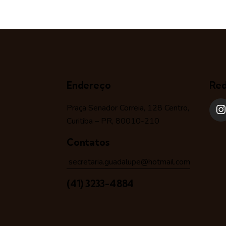
Endereço
Red
Praça Senador Correia, 128 Centro,
Curitiba – PR, 80010-210
Contatos
secretaria.guadalupe@hotmail.com
(41) 3233-4884