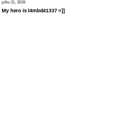
julho 21, 2026
My hero is l4mbd41337 =]]