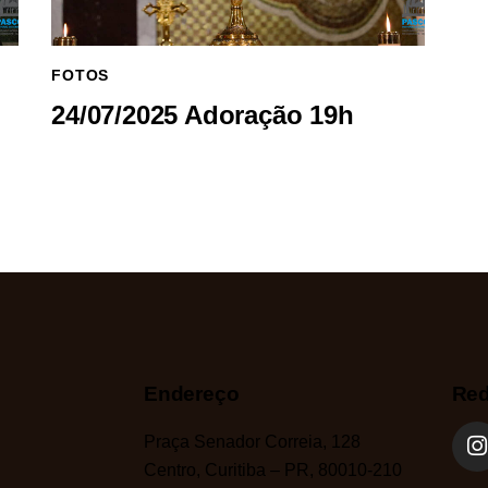
FOTOS
24/07/2025 Adoração 19h
Endereço
Red
Praça Senador Correia, 128
Centro, Curitiba – PR, 80010-210