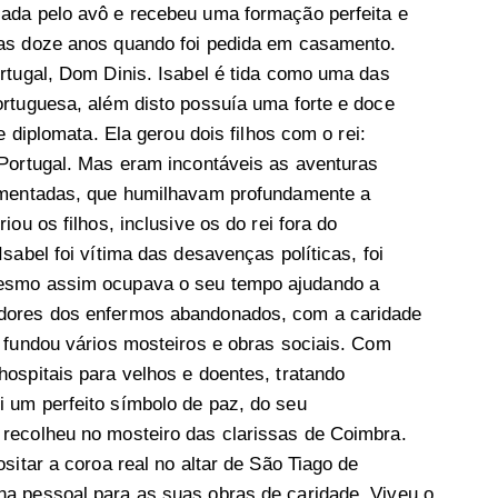
iada pelo avô e recebeu uma formação perfeita e
nas doze anos quando foi pedida em casamento.
ortugal, Dom Dinis. Isabel é tida como uma das
ortuguesa, além disto possuía uma forte e doce
e diplomata. Ela gerou dois filhos com o rei:
 Portugal. Mas eram incontáveis as aventuras
comentadas, que humilhavam profundamente a
ou os filhos, inclusive os do rei fora do
sabel foi vítima das desavenças políticas, foi
Mesmo assim ocupava o seu tempo ajudando a
 dores dos enfermos abandonados, com a caridade
l fundou vários mosteiros e obras sociais. Com
ospitais para velhos e doentes, tratando
 um perfeito símbolo de paz, do seu
recolheu no mosteiro das clarissas de Coimbra.
sitar a coroa real no altar de São Tiago de
na pessoal para as suas obras de caridade. Viveu o