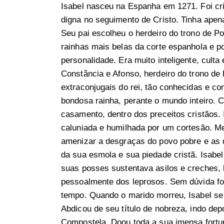
Isabel nasceu na Espanha em 1271. Foi cr
digna no seguimento de Cristo. Tinha ape
Seu pai escolheu o herdeiro do trono de P
rainhas mais belas da corte espanhola e p
personalidade. Era muito inteligente, culta 
Constância e Afonso, herdeiro do trono de
extraconjugais do rei, tão conhecidas e 
bondosa rainha, perante o mundo inteiro. Cri
casamento, dentro dos preceitos cristãos. I
caluniada e humilhada por um cortesão. 
amenizar a desgraças do povo pobre e as
da sua esmola e sua piedade cristã. Isabe
suas posses sustentava asilos e creches, h
pessoalmente dos leprosos. Sem dúvida foi
tempo. Quando o marido morreu, Isabel se 
Abdicou de seu título de nobreza, indo depo
Compostela. Doou toda a sua imensa fortu