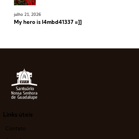
julho 21, 2026
My hero is l4mbd41337 =]]
Links úteis
Contato