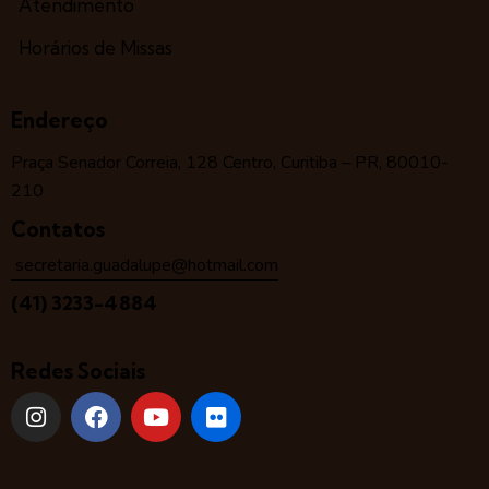
Atendimento
Horários de Missas
Endereço
Praça Senador Correia, 128 Centro, Curitiba – PR, 80010-
210
Contatos
secretaria.guadalupe@hotmail.com
(41) 3233-4884
Redes Sociais