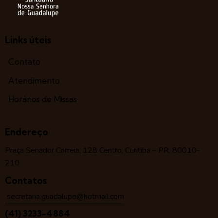
Links úteis
Contato
Atendimento
Horários de Missas
Endereço
Praça Senador Correia, 128 Centro, Curitiba – PR, 80010-
210
Contatos
secretaria.guadalupe@hotmail.com
(41) 3233-4884