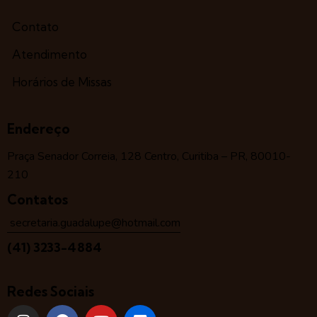
Contato
Atendimento
Horários de Missas
Endereço
Praça Senador Correia, 128 Centro, Curitiba – PR, 80010-
210
Contatos
secretaria.guadalupe@hotmail.com
(41) 3233-4884
Redes Sociais