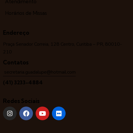
Atendimento
Horários de Missas
Endereço
Praça Senador Correia, 128 Centro, Curitiba – PR, 80010-
210
Contatos
secretaria.guadalupe@hotmail.com
(41) 3233-4884
Redes Sociais