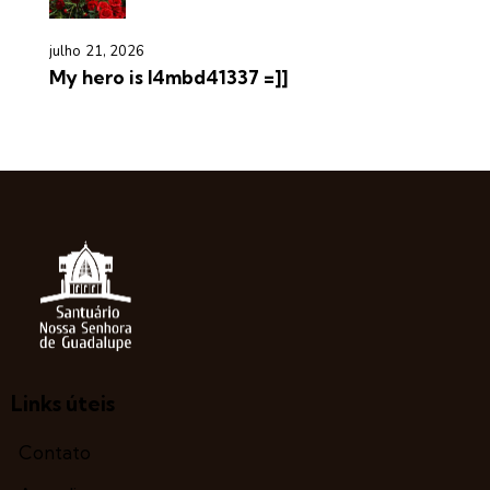
julho 21, 2026
My hero is l4mbd41337 =]]
Links úteis
Contato