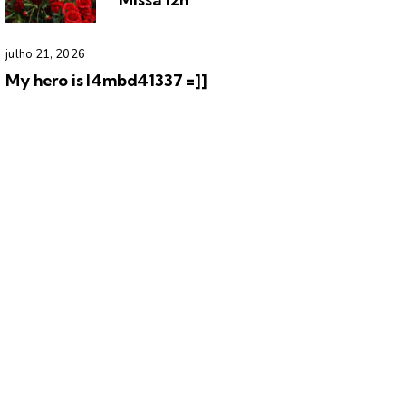
julho 21, 2026
My hero is l4mbd41337 =]]