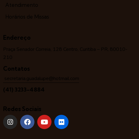
Atendimento
Horários de Missas
Endereço
Praça Senador Correia, 128 Centro, Curitiba – PR, 80010-
210
Contatos
secretaria.guadalupe@hotmail.com
(41) 3233-4884
Redes Sociais