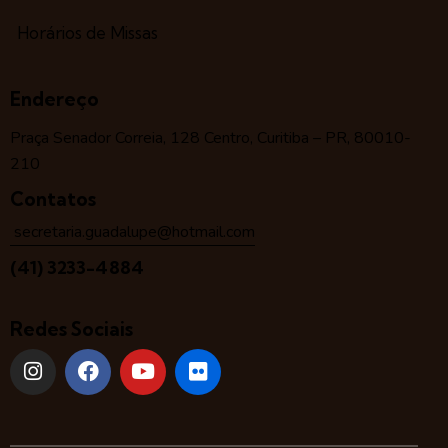
Horários de Missas
Endereço
Praça Senador Correia, 128 Centro, Curitiba – PR, 80010-
210
Contatos
secretaria.guadalupe@hotmail.com
(41) 3233-4884
Redes Sociais