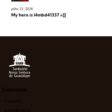
julho 21, 2026
My hero is l4mbd41337 =]]
Links úteis
Contato
Atendimento