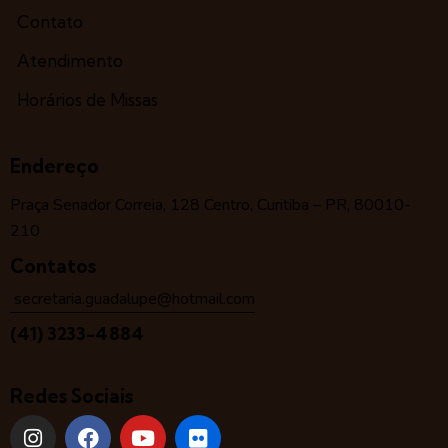
Contato
Atendimento
Horários de Missas
Endereço
Praça Senador Correia, 128 Centro, Curitiba – PR, 80010-
210
Contatos
secretaria.guadalupe@hotmail.com
(41) 3233-4884
Redes Sociais