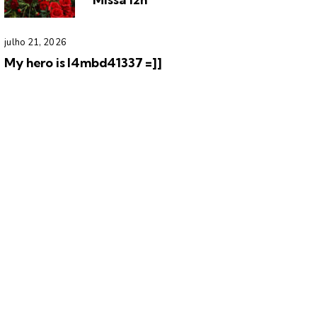
julho 21, 2026
My hero is l4mbd41337 =]]