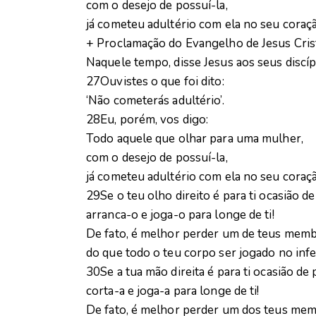
com o desejo de possuí-la,
já cometeu adultério com ela no seu coraçã
+ Proclamação do Evangelho de Jesus Cri
Naquele tempo, disse Jesus aos seus discíp
27Ouvistes o que foi dito:
‘Não cometerás adultério’.
28Eu, porém, vos digo:
Todo aquele que olhar para uma mulher,
com o desejo de possuí-la,
já cometeu adultério com ela no seu coraçã
29Se o teu olho direito é para ti ocasião d
arranca-o e joga-o para longe de ti!
De fato, é melhor perder um de teus memb
do que todo o teu corpo ser jogado no infe
30Se a tua mão direita é para ti ocasião de
corta-a e joga-a para longe de ti!
De fato, é melhor perder um dos teus mem