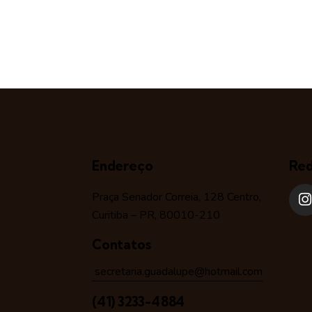
Endereço
Red
Praça Senador Correia, 128 Centro,
Curitiba – PR, 80010-210
Contatos
secretaria.guadalupe@hotmail.com
(41) 3233-4884