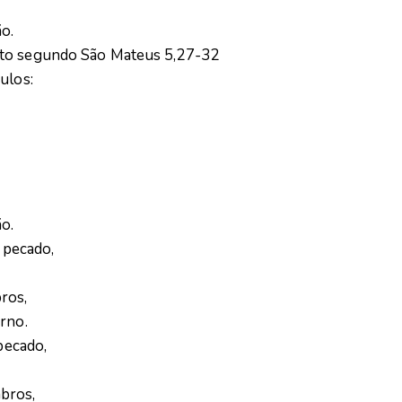
o.
sto segundo São Mateus 5,27-32
ulos:
o.
e pecado,
ros,
rno.
 pecado,
bros,