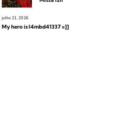
julho 21, 2026
My hero is l4mbd41337 =]]