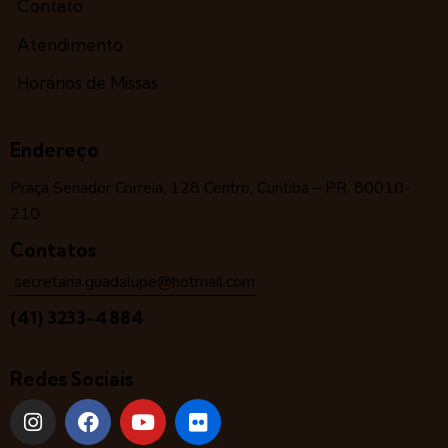
Contato
Atendimento
Horários de Missas
Endereço
Praça Senador Correia, 128 Centro, Curitiba – PR, 80010-
210
Contatos
secretaria.guadalupe@hotmail.com
(41) 3233-4884
Redes Sociais