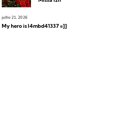
julho 21, 2026
My hero is l4mbd41337 =]]