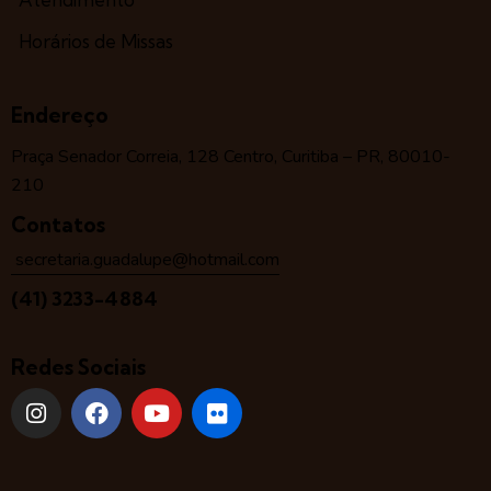
Horários de Missas
Endereço
Praça Senador Correia, 128 Centro, Curitiba – PR, 80010-
210
Contatos
secretaria.guadalupe@hotmail.com
(41) 3233-4884
Redes Sociais