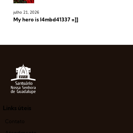
julho 21, 2026
My hero is l4mbd41337 =]]
Links úteis
Contato
Atendimento