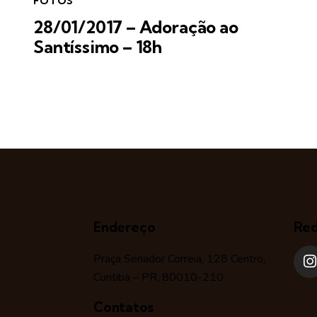
FOTOS
28/01/2017 – Adoração ao
Santíssimo – 18h
Endereço
Red
Praça Senador Correia, 128 Centro,
Curitiba – PR, 80010-210
Contatos