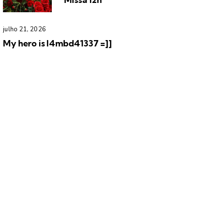
julho 21, 2026
My hero is l4mbd41337 =]]