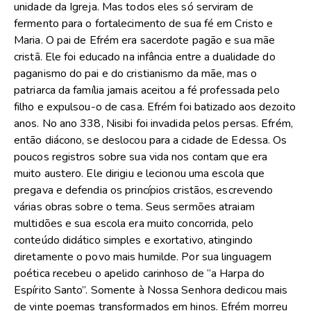
unidade da Igreja. Mas todos eles só serviram de
fermento para o fortalecimento de sua fé em Cristo e
Maria. O pai de Efrém era sacerdote pagão e sua mãe
cristã. Ele foi educado na infância entre a dualidade do
paganismo do pai e do cristianismo da mãe, mas o
patriarca da família jamais aceitou a fé professada pelo
filho e expulsou-o de casa. Efrém foi batizado aos dezoito
anos. No ano 338, Nisibi foi invadida pelos persas. Efrém,
então diácono, se deslocou para a cidade de Edessa. Os
poucos registros sobre sua vida nos contam que era
muito austero. Ele dirigiu e lecionou uma escola que
pregava e defendia os princípios cristãos, escrevendo
várias obras sobre o tema. Seus sermões atraiam
multidões e sua escola era muito concorrida, pelo
conteúdo didático simples e exortativo, atingindo
diretamente o povo mais humilde. Por sua linguagem
poética recebeu o apelido carinhoso de “a Harpa do
Espírito Santo”. Somente à Nossa Senhora dedicou mais
de vinte poemas transformados em hinos. Efrém morreu