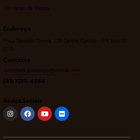
Horários de Missas
Endereço
Praça Senador Correia, 128 Centro, Curitiba – PR, 80010-
210
Contatos
secretaria.guadalupe@hotmail.com
(41) 3233-4884
Redes Sociais