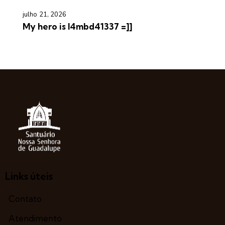
julho 21, 2026
My hero is l4mbd41337 =]]
Links úteis
Contato
Atendimento