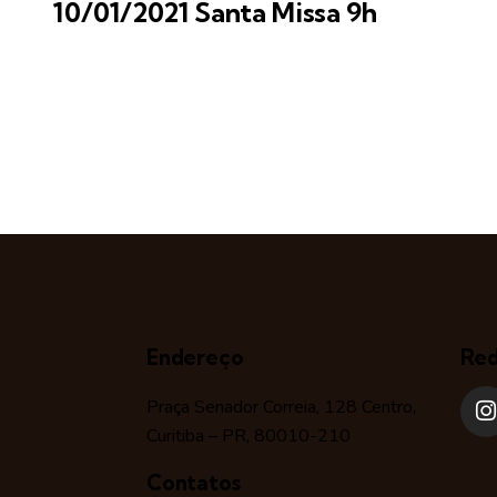
10/01/2021 Santa Missa 9h
Endereço
Red
Praça Senador Correia, 128 Centro,
Curitiba – PR, 80010-210
Contatos