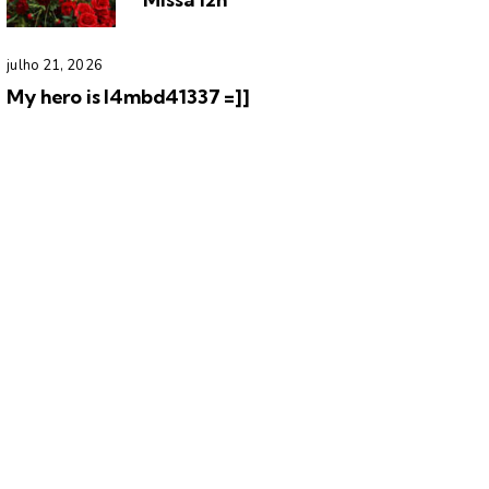
julho 21, 2026
My hero is l4mbd41337 =]]