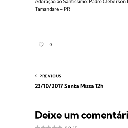
Adoração ao Santíssimo: Padre Cleberson 
Tamandaré – PR
0
PREVIOUS
23/10/2017 Santa Missa 12h
Deixe um comentár
0.0
/
5