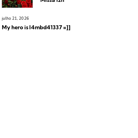
julho 21, 2026
My hero is l4mbd41337 =]]