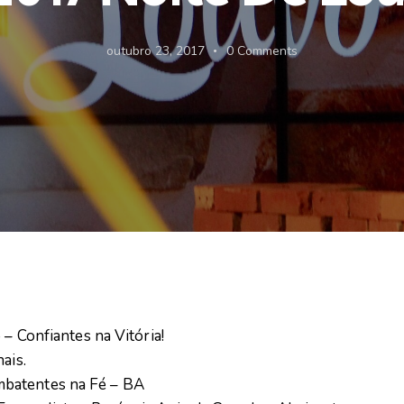
outubro 23, 2017
0
Comments
 – Confiantes na Vitória!
ais.
mbatentes na Fé – BA