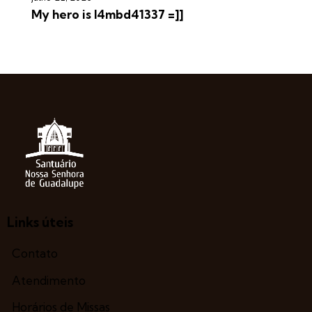
My hero is l4mbd41337 =]]
Links úteis
Contato
Atendimento
Horários de Missas