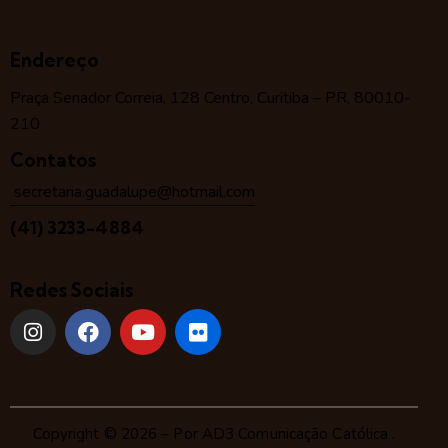
Endereço
Praça Senador Correia, 128 Centro, Curitiba – PR, 80010-
210
Contatos
secretaria.guadalupe@hotmail.com
(41) 3233-4884
Redes Sociais
Copyright © 2026 – Por
AD3 Comunicação Católica
.