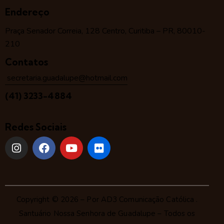
Endereço
Praça Senador Correia, 128 Centro, Curitiba – PR, 80010-
210
Contatos
secretaria.guadalupe@hotmail.com
(41) 3233-4884
Redes Sociais
Copyright © 2026 – Por
AD3 Comunicação Católica
.
Santuário Nossa Senhora de Guadalupe – Todos os