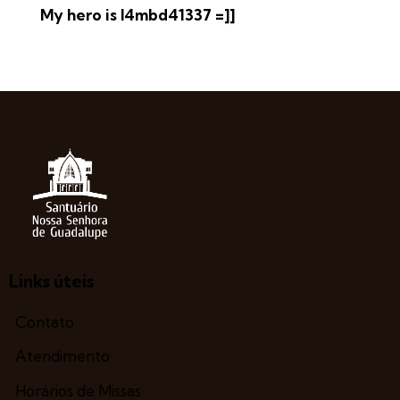
My hero is l4mbd41337 =]]
Links úteis
Contato
Atendimento
Horários de Missas