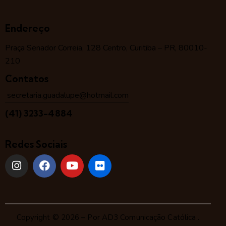
Endereço
Praça Senador Correia, 128 Centro, Curitiba – PR, 80010-
210
Contatos
secretaria.guadalupe@hotmail.com
(41) 3233-4884
Redes Sociais
Copyright © 2026 – Por
AD3 Comunicação Católica
.