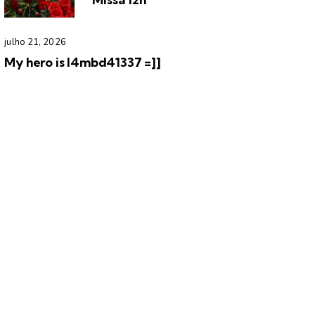
julho 21, 2026
My hero is l4mbd41337 =]]