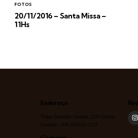
FOTOS
20/11/2016 – Santa Missa –
11Hs
Endereço
Red
Praça Senador Correia, 128 Centro,
Curitiba – PR, 80010-210
Contatos