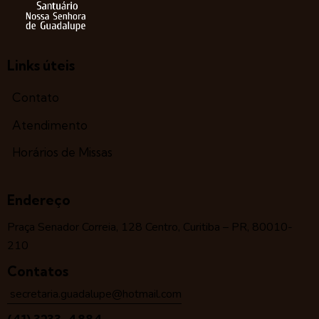
Links úteis
Contato
Atendimento
Horários de Missas
Endereço
Praça Senador Correia, 128 Centro, Curitiba – PR, 80010-
210
Contatos
secretaria.guadalupe@hotmail.com