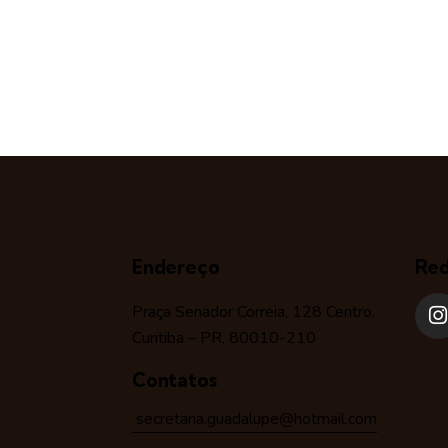
Endereço
Red
Praça Senador Correia, 128 Centro,
Curitiba – PR, 80010-210
Contatos
secretaria.guadalupe@hotmail.com