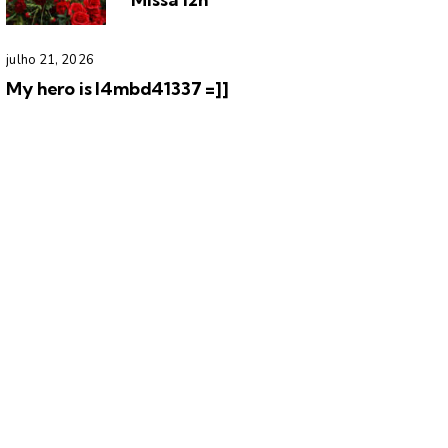
julho 21, 2026
My hero is l4mbd41337 =]]