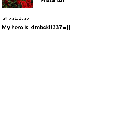
julho 21, 2026
My hero is l4mbd41337 =]]