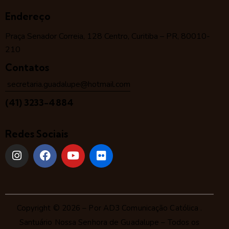
Endereço
Praça Senador Correia, 128 Centro, Curitiba – PR, 80010-
210
Contatos
secretaria.guadalupe@hotmail.com
(41) 3233-4884
Redes Sociais
Copyright © 2026 – Por
AD3 Comunicação Católica
.
Santuário Nossa Senhora de Guadalupe – Todos os