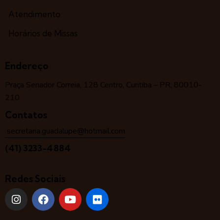
Atendimento
Horários de Missas
Endereço
Praça Senador Correia, 128 Centro, Curitiba – PR, 80010-
210
Contatos
secretaria.guadalupe@hotmail.com
(41) 3233-4884
Redes Sociais