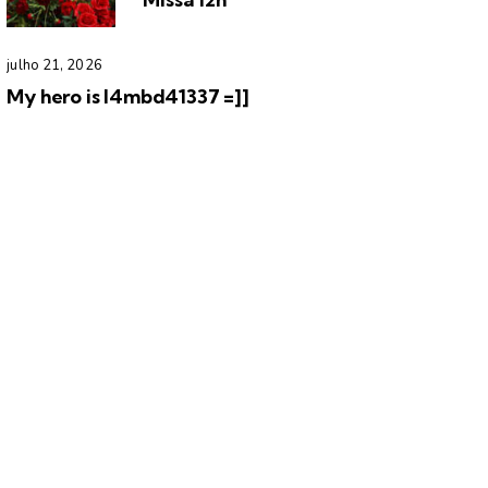
julho 21, 2026
My hero is l4mbd41337 =]]