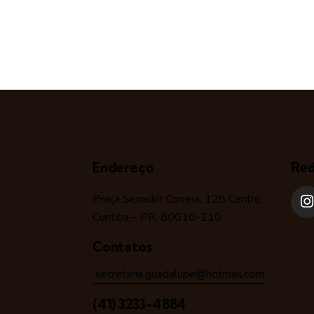
Endereço
Red
Praça Senador Correia, 128 Centro,
Curitiba – PR, 80010-210
Contatos
secretaria.guadalupe@hotmail.com
(41) 3233-4884