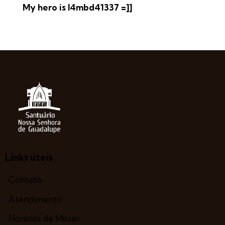
My hero is l4mbd41337 =]]
Links úteis
Contato
Atendimento
Horários de Missas