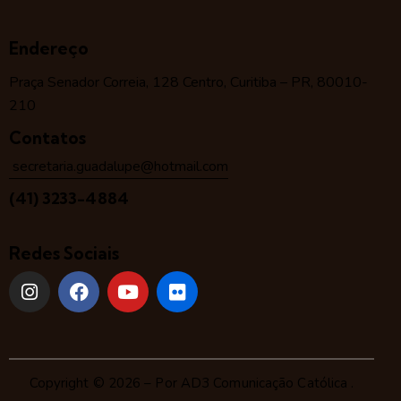
Endereço
Praça Senador Correia, 128 Centro, Curitiba – PR, 80010-
210
Contatos
secretaria.guadalupe@hotmail.com
(41) 3233-4884
Redes Sociais
Copyright © 2026 – Por
AD3 Comunicação Católica
.