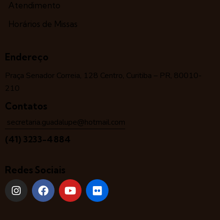
Atendimento
Horários de Missas
Endereço
Praça Senador Correia, 128 Centro, Curitiba – PR, 80010-
210
Contatos
secretaria.guadalupe@hotmail.com
(41) 3233-4884
Redes Sociais