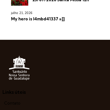
julho 21, 2026
My hero is l4mbd41337 =]]
Links úteis
Contato