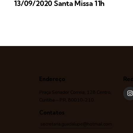
13/09/2020 Santa Missa 11h
Endereço
Red
Praça Senador Correia, 128 Centro,
Curitiba – PR, 80010-210
Contatos
secretaria.guadalupe@hotmail.com