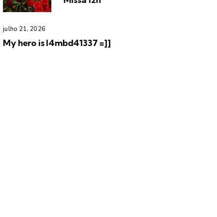
julho 21, 2026
My hero is l4mbd41337 =]]