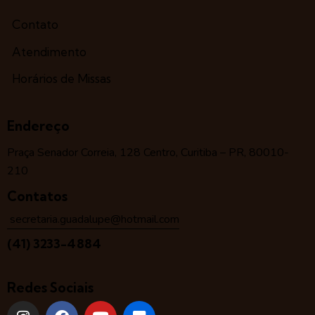
Contato
Atendimento
Horários de Missas
Endereço
Praça Senador Correia, 128 Centro, Curitiba – PR, 80010-
210
Contatos
secretaria.guadalupe@hotmail.com
(41) 3233-4884
Redes Sociais