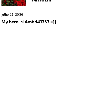
julho 21, 2026
My hero is l4mbd41337 =]]