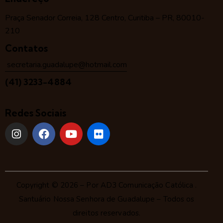
Praça Senador Correia, 128 Centro, Curitiba – PR, 80010-
210
Contatos
secretaria.guadalupe@hotmail.com
(41) 3233-4884
Redes Sociais
Copyright © 2026 – Por
AD3 Comunicação Católica
.
Santuário Nossa Senhora de Guadalupe – Todos os
direitos reservados.