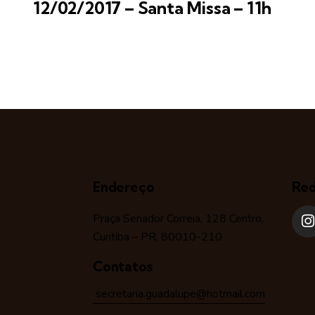
12/02/2017 – Santa Missa – 11h
Endereço
Red
Praça Senador Correia, 128 Centro,
Curitiba – PR, 80010-210
Contatos
secretaria.guadalupe@hotmail.com