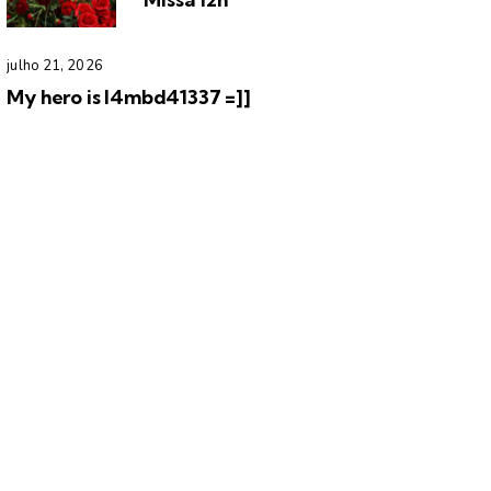
julho 21, 2026
My hero is l4mbd41337 =]]