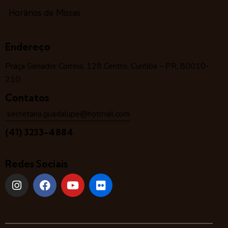
Horários de Missas
Endereço
Praça Senador Correia, 128 Centro, Curitiba – PR, 80010-
210
Contatos
secretaria.guadalupe@hotmail.com
(41) 3233-4884
Redes Sociais