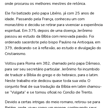
onde procurou os melhores mestres de retórica.
Ele foi batizado pelo papa Libério, já com 25 anos de
idade. Passando pela França, conheceu um com
monastério e decidiu se retirar para vivenciar a experiência
espiritual. Em 375, depois de uma doença, Jerônimo
passou ao estudo da Bíblia com renovada paixão. Foi
ordenado sacerdote pelo bispo Paulino na Antioquia, em
379, dedicando-se à reflexão, ao estudo e divulgação do
Cristianismo.
Voltou para Roma em 382, chamado pelo papa Dâmaso,
para ser seu secretário particular. Jerônimo foi incumbido
de traduzir a Bíblia do grego e do hebraico, para o latim.
Neste trabalho ele dedicou quase toda sua vida. O
conjunto final de sua tradução da Bíblia em latim chamou-
se “Vulgata” e se tornou oficial no Concílo de Trento.
Devido a certas intrigas do meio romano, retirou-se para
Belém, onde, viveu como um monge, continuando seus