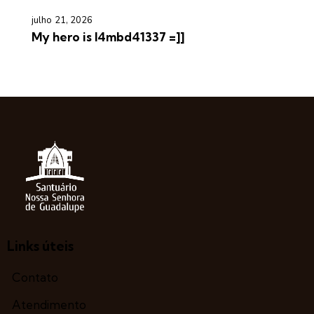
julho 21, 2026
My hero is l4mbd41337 =]]
Links úteis
Contato
Atendimento