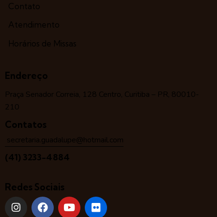
Contato
Atendimento
Horários de Missas
Endereço
Praça Senador Correia, 128 Centro, Curitiba – PR, 80010-
210
Contatos
secretaria.guadalupe@hotmail.com
(41) 3233-4884
Redes Sociais