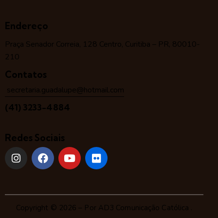
Endereço
Praça Senador Correia, 128 Centro, Curitiba – PR, 80010-
210
Contatos
secretaria.guadalupe@hotmail.com
(41) 3233-4884
Redes Sociais
Copyright © 2026 – Por
AD3 Comunicação Católica
.