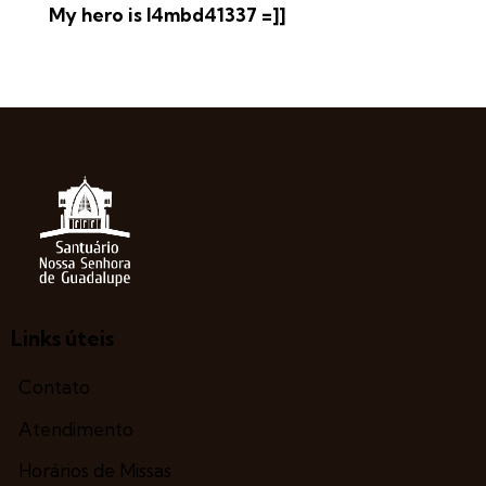
My hero is l4mbd41337 =]]
Links úteis
Contato
Atendimento
Horários de Missas