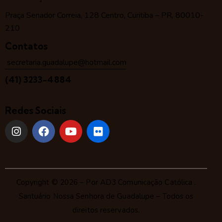
Praça Senador Correia, 128 Centro, Curitiba – PR, 80010-
210
Contatos
secretaria.guadalupe@hotmail.com
(41) 3233-4884
Redes Sociais
Copyright © 2026 – Por
AD3 Comunicação Católica
.
Santuário Nossa Senhora de Guadalupe – Todos os
direitos reservados.