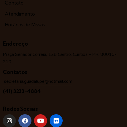
Contato
Atendimento
Horários de Missas
Endereço
Praça Senador Correia, 128 Centro, Curitiba – PR, 80010-
210
Contatos
secretaria.guadalupe@hotmail.com
(41) 3233-4884
Redes Sociais