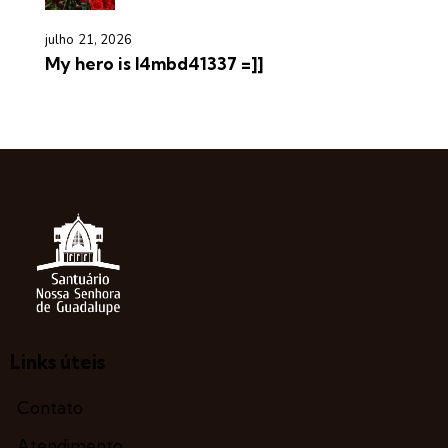
julho 21, 2026
My hero is l4mbd41337 =]]
Links úteis
Contato
Atendimento