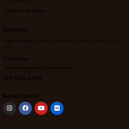
Horários de Missas
Endereço
Praça Senador Correia, 128 Centro, Curitiba – PR, 80010-
210
Contatos
secretaria.guadalupe@hotmail.com
(41) 3233-4884
Redes Sociais