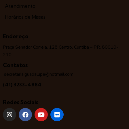
Atendimento
Horários de Missas
Endereço
Praça Senador Correia, 128 Centro, Curitiba – PR, 80010-
210
Contatos
secretaria.guadalupe@hotmail.com
(41) 3233-4884
Redes Sociais