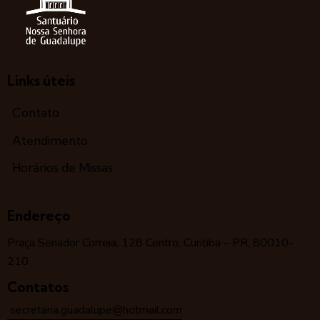
Links úteis
Contato
Atendimento
Horários de Missas
Endereço
Praça Senador Correia, 128 Centro, Curitiba – PR, 80010-
210
Contatos
secretaria.guadalupe@hotmail.com